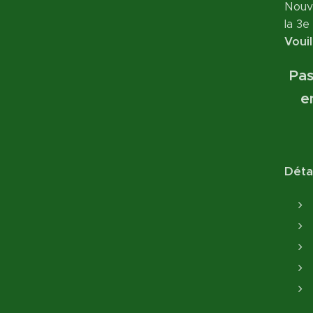
Nouve
la 3e
Vouil
Pa
e
Déta