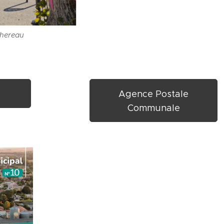
chereau
Aire de Loisi
Agence Postale
Communale