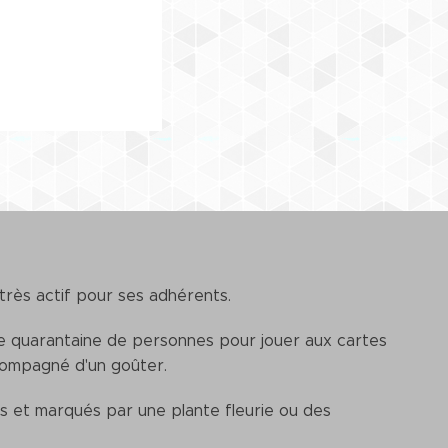
 très actif pour ses adhérents.
ne quarantaine de personnes pour jouer aux cartes
ccompagné d'un goûter.
és et marqués par une plante fleurie ou des