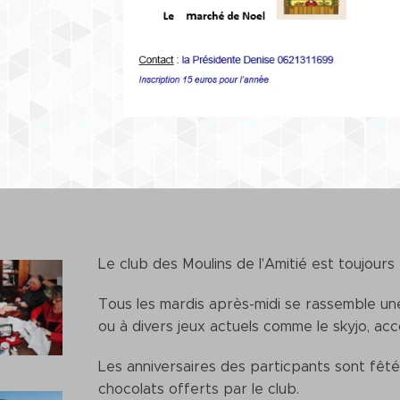
Le club des Moulins de l'Amitié est toujours
Tous les mardis après-midi se rassemble u
ou à divers jeux actuels comme le skyjo, a
Les anniversaires des particpants sont fêt
chocolats offerts par le club.