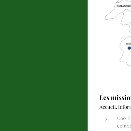
Les missio
Accueil, infor
Une éc
compé