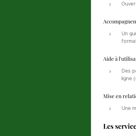
Ouvert
Accompagneme
Un gui
format
Aide à l'utili
Des po
ligne 
Mise en relat
Une mi
Les servic