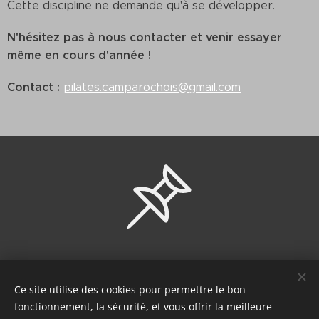
Cette discipline ne demande qu'à se développer.
N'hésitez pas à nous contacter et venir essayer
même en cours d'année !
Contact :
pilates.camparochois@gmail.com
Nous contacter
Ce site utilise des cookies pour permettre le bon
fonctionnement, la sécurité, et vous offrir la meilleure
Par mail :
pilates.camparochois@gmail.com