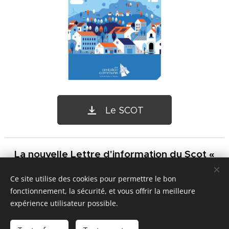
Le SCOT
La nouvelle Lettre d'information du Scot «
Horizon 2035 » n°12 :
Ce site utilise des cookies pour permettre le bon
fonctionnement, la sécurité, et vous offrir la meilleure
expérience utilisateur possible.
HORIZON 2025